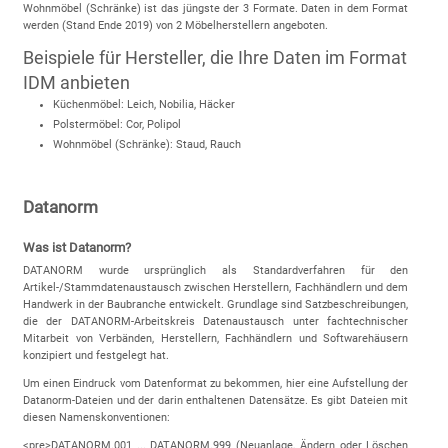
Wohnmöbel (Schränke) ist das jüngste der 3 Formate. Daten in dem Format
werden (Stand Ende 2019) von 2 Möbelherstellern angeboten.
Beispiele für Hersteller, die Ihre Daten im Format
IDM anbieten
Küchenmöbel: Leich, Nobilia, Häcker
Polstermöbel: Cor, Polipol
Wohnmöbel (Schränke): Staud, Rauch
Datanorm
Was ist Datanorm?
DATANORM wurde ursprünglich als Standardverfahren für den
Artikel-/Stammdatenaustausch zwischen Herstellern, Fachhändlern und dem
Handwerk in der Baubranche entwickelt. Grundlage sind Satzbeschreibungen,
die der DATANORM-Arbeitskreis Datenaustausch unter fachtechnischer
Mitarbeit von Verbänden, Herstellern, Fachhändlern und Softwarehäusern
konzipiert und festgelegt hat.
Um einen Eindruck vom Datenformat zu bekommen, hier eine Aufstellung der
Datanorm-Dateien und der darin enthaltenen Datensätze. Es gibt Dateien mit
diesen Namenskonventionen:
<pre>DATANORM.001 ... DATANORM.999 (Neuanlage, Ändern oder Löschen