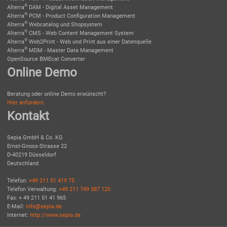
®
Alterra
DAM - Digital Asset Management
®
Alterra
PCM - Product Configuration Management
®
Alterra
Webcatalog und Shopsystem
®
Alterra
CMS - Web Content Management System
®
Alterra
Web2Print - Web und Print aus einer Datenquelle
®
Alterra
MDM - Master Data Management
OpenSource BMEcat Converter
Online Demo
Beratung oder online Demo erwünscht?
Hier anfordern.
Kontakt
Sepia GmbH & Co. KG
Ernst-Gnoss-Strasse 22
D-40219 Düsseldorf
Deutschland
Telefon:
+49 211 51 419 75
Telefon Verwaltung:
+49 211 749 587 120
Fax: + 49 211 51 41 965
E-Mail:
info@sepia.de
Internet:
http://www.sepia.de