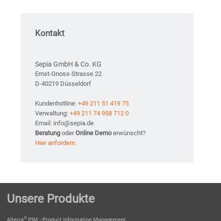
Kontakt
Sepia GmbH & Co. KG
Ernst-Gnoss-Strasse 22
D-40219 Düsseldorf
Kundenhotline:
+49 211 51 419 75
Verwaltung:
+49 211 74 958 712 0
Email: info@sepia.de
Beratung
oder
Online Demo
erwünscht?
Hier anfordern.
Unsere Produkte
®
Alterra
PIM - Product Information Management