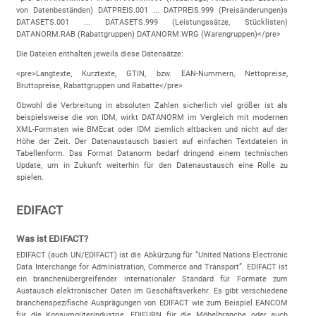
von Datenbeständen) DATPREIS.001 ... DATPREIS.999 (Preisänderungen)s
DATASETS.001 ... DATASETS.999 (Leistungssätze, Stücklisten)
DATANORM.RAB (Rabattgruppen) DATANORM.WRG (Warengruppen)</pre>
Die Dateien enthalten jeweils diese Datensätze:
<pre>Langtexte, Kurztexte, GTIN, bzw. EAN-Nummern, Nettopreise,
Bruttopreise, Rabattgruppen und Rabatte</pre>
Obwohl die Verbreitung in absoluten Zahlen sicherlich viel größer ist als
beispielsweise die von IDM, wirkt DATANORM im Vergleich mit modernen
XML-Formaten wie BMEcat oder IDM ziemlich altbacken und nicht auf der
Höhe der Zeit. Der Datenaustausch basiert auf einfachen Textdateien in
Tabellenform. Das Format Datanorm bedarf dringend einem technischen
Update, um in Zukunft weiterhin für den Datenaustausch eine Rolle zu
spielen.
EDIFACT
Was ist EDIFACT?
EDIFACT (auch UN/EDIFACT) ist die Abkürzung für “United Nations Electronic
Data Interchange for Administration, Commerce and Transport”. EDIFACT ist
ein branchenübergreifender internationaler Standard für Formate zum
Austausch elektronischer Daten im Geschäftsverkehr. Es gibt verschiedene
branchenspezifische Ausprägungen von EDIFACT wie zum Beispiel EANCOM
für die Konsumgüterindustrie, EDIFURN für die Möbelbranche oder auch