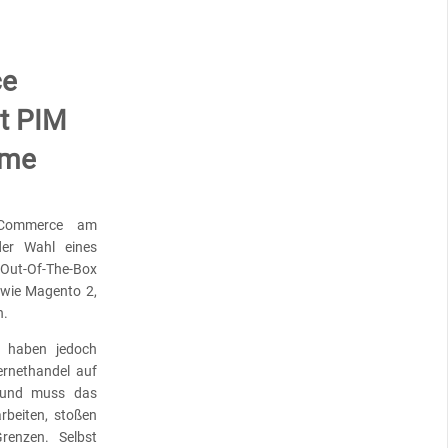
ce
t PIM
eme
eCommerce am
der Wahl eines
n Out-Of-The-Box
 wie Magento 2,
n.
t haben jedoch
ernethandel auf
 und muss das
beiten, stoßen
renzen. Selbst