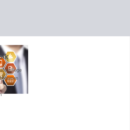
ork
atenpflege
 bedienen
s
m