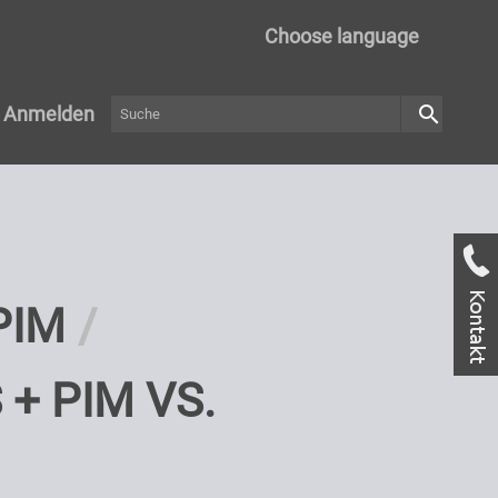
Choose language
search
Anmelden
PIM
+ PIM VS.