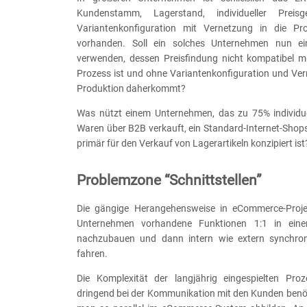
Kundenstamm, Lagerstand, individueller Preisg
Variantenkonfiguration mit Vernetzung in die Pr
vorhanden. Soll ein solches Unternehmen nun e
verwenden, dessen Preisfindung nicht kompatibel m
Prozess ist und ohne Variantenkonfiguration und Ver
Produktion daherkommt?
Was nützt einem Unternehmen, das zu 75% individuel
Waren über B2B verkauft, ein Standard-Internet-Shop
primär für den Verkauf von Lagerartikeln konzipiert ist
Problemzone “Schnittstellen”
Die gängige Herangehensweise in eCommerce-Projek
Unternehmen vorhandene Funktionen 1:1 in ein
nachzubauen und dann intern wie extern synchro
fahren.
Die Komplexität der langjährig eingespielten Pro
dringend bei der Kommunikation mit den Kunden benöt