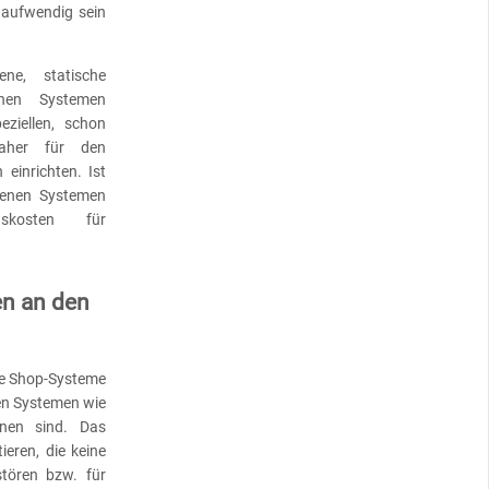
aufwendig sein
ne, statische
nen Systemen
ziellen, schon
daher für den
einrichten. Ist
denen Systemen
skosten für
en an den
he Shop-Systeme
ren Systemen wie
nen sind. Das
ieren, die keine
tören bzw. für