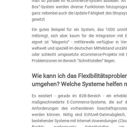
man so parallel im eCommerce-System abbilden. An e
Box”-System werden diverse Funktionen hinzuprogr
ganz nebenbei auch die Update-Fähigkeit des Shopsys
gesetzt.
Ein gutes Beispiel für ein System, das 1000 unnö
mitbringt, sich aber kaum für die Integration mi
eignet ist “Magento” - mittlerweile verfügbar in Ve
weltweit und speziell im deutschen Mittelstand unzähl
oder schlecht umgesetzte eCommerce-Projekte mit 
Problemzonen im Bereich “Schnittstellen” liegen.
Wie kann ich das Flexibilitätsprobl
umgehen? Welche Systeme helfen m
Es existiert - gerade im B2B-Bereich - ein erhebli
maßgeschneiderte E-Commerce-Systeme, die auf di
Anforderungen des vorhandenen Geschäftsprozes
werden können. Nötig sind Echtzeit-Datenabgleich, 
bestehender Systeme mit Internet-Anwendungen (Clou
flexible, performante Schnittstellen, u