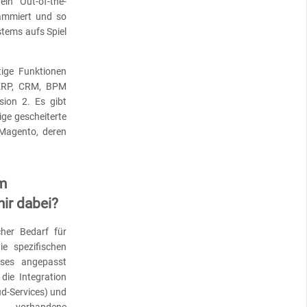
in “Out-of-the-
ammiert und so
tems aufs Spiel
tige Funktionen
t ERP, CRM, BPM
rsion 2. Es gibt
ige gescheiterte
Magento, deren
em
ir dabei?
cher Bedarf für
e spezifischen
ses angepasst
die Integration
d-Services) und
m vorhandene