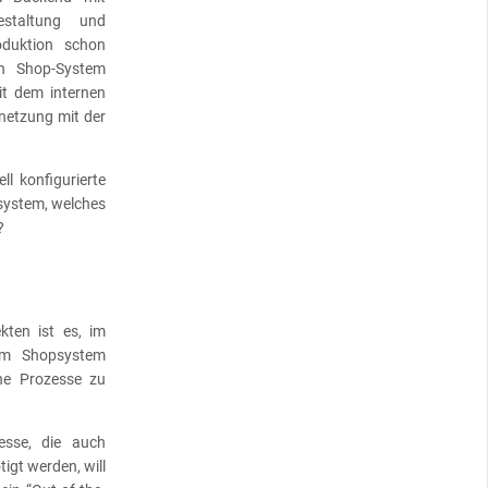
estaltung und
oduktion schon
in Shop-System
it dem internen
netzung mit der
l konfigurierte
system, welches
?
ten ist es, im
em Shopsystem
ne Prozesse zu
zesse, die auch
igt werden, will