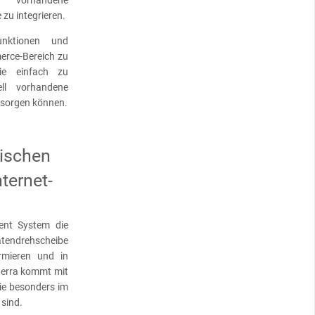
zu integrieren.
unktionen und
erce-Bereich zu
ie einfach zu
ell vorhandene
rsorgen können.
wischen
ternet-
ent System die
tendrehscheibe
rmieren und in
terra kommt mit
die besonders im
 sind.