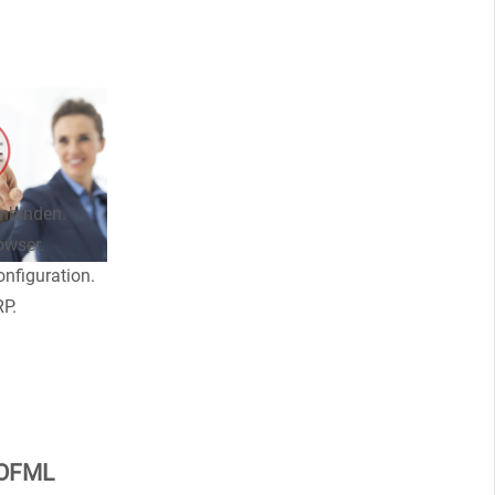
inbinden.
owser.
onfiguration.
P.
 OFML