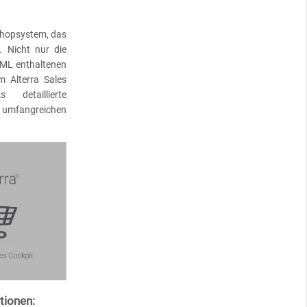
Shopsystem, das
. Nicht nur die
FML enthaltenen
 Alterra Sales
detaillierte
t umfangreichen
tionen: