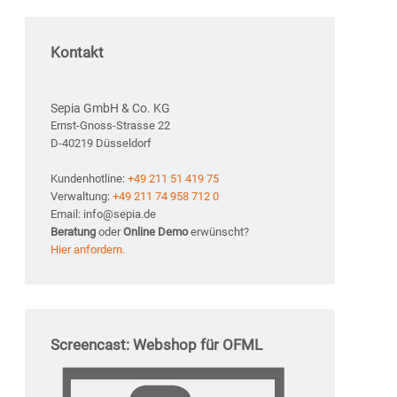
Kontakt
Sepia GmbH & Co. KG
Ernst-Gnoss-Strasse 22
D-40219 Düsseldorf
Kundenhotline:
+49 211 51 419 75
Verwaltung:
+49 211 74 958 712 0
Email: info@sepia.de
Beratung
oder
Online Demo
erwünscht?
Hier anfordern.
Screencast: Webshop für OFML