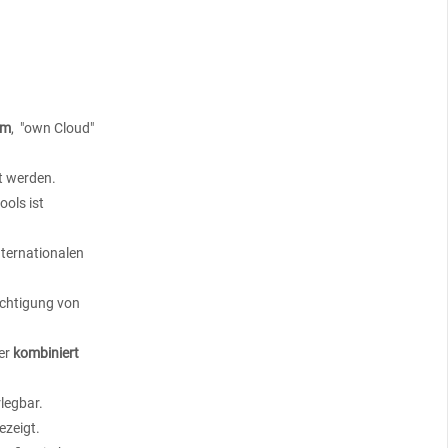
um
, "own Cloud"
t werden.
ools ist
nternationalen
ichtigung von
er
kombiniert
rlegbar.
ezeigt.