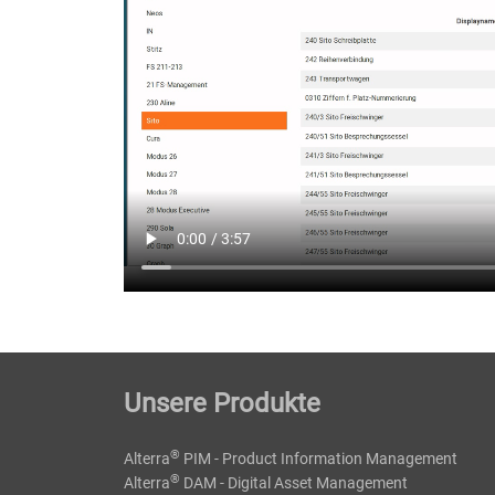
Unsere Produkte
®
Alterra
PIM - Product Information Management
®
Alterra
DAM - Digital Asset Management