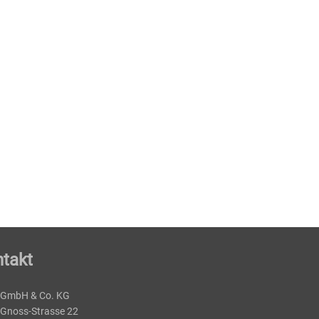
takt
 GmbH & Co. KG
-Gnoss-Strasse 22