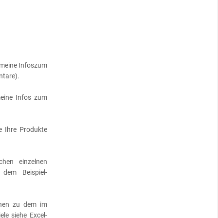
gemeine Infoszum
ntare).
meine Infos zum
ie Ihre Produkte
chen einzelnen
 dem Beispiel-
ionen zu dem im
le siehe Excel-