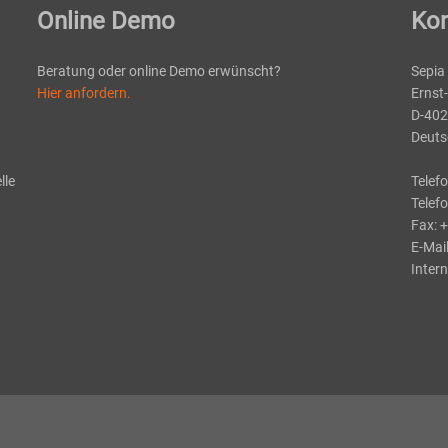
Online Demo
Kon
Beratung oder online Demo erwünscht?
Sepia
Hier anfordern.
Ernst
D-402
Deuts
lle
Telef
Telef
Fax: 
E-Mai
Intern