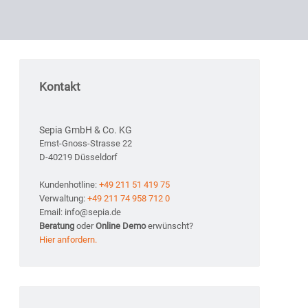
Kontakt
Sepia GmbH & Co. KG
Ernst-Gnoss-Strasse 22
D-40219 Düsseldorf
Kundenhotline:
+49 211 51 419 75
Verwaltung:
+49 211 74 958 712 0
Email: info@sepia.de
Beratung
oder
Online Demo
erwünscht?
Hier anfordern.