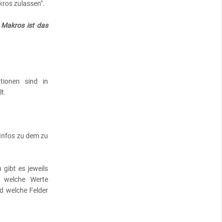
kros zulassen".
 Makros ist das
tionen sind in
lt.
 Infos zu dem zu
 gibt es jeweils
 welche Werte
 welche Felder