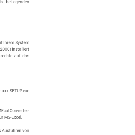
s beiliegenden
uf Ihrem System
000) installiert
brechte auf das
r-xxx-SETUP.exe
atConverter-
r MS-Excel.
as Ausführen von