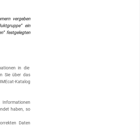
mmern vergeben
ktgruppe" ein
en" festgelegten
ationen in die
en Sie über das
MEcat-Katalog
, Informationen
ndet haben, so
korrekten Daten