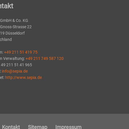
takt
 GmbH & Co. KG
-Gnoss-Strasse 22
19 Düsseldorf
chland
on:
+49 211 51 419 75
on Verwaltung:
+49 211 749 587 120
+ 49 211 51 41 965
l:
info@sepia.de
et:
http://www.sepia.de
Kontakt
Sitemap
Impressum