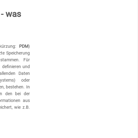
- was
kürzung:
PDM
)
zte Speicherung
 stammen. Für
 definieren und
allenden Daten
ystems) oder
, bestehen. In
n den bei der
ormationen aus
chert, wie z.B.