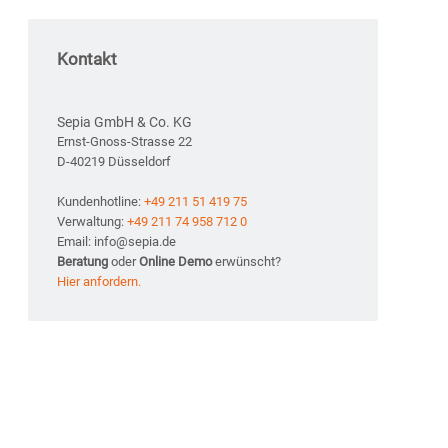
Kontakt
Sepia GmbH & Co. KG
Ernst-Gnoss-Strasse 22
D-40219 Düsseldorf
Kundenhotline:
+49 211 51 419 75
Verwaltung:
+49 211 74 958 712 0
Email: info@sepia.de
Beratung
oder
Online Demo
erwünscht?
Hier anfordern.