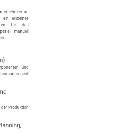
Unternehmen an
 ein einzelnes
Daten für das
ziell manuell
en:
n)
mponenten und
datenmanamgent
und
 der Produktion
lanning,