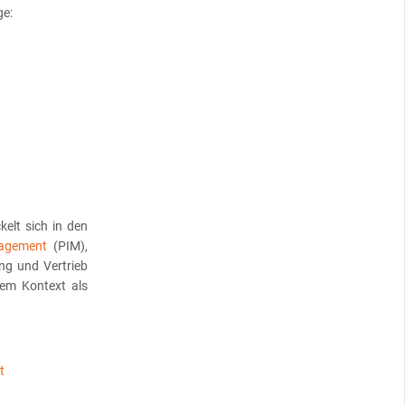
ge:
lt sich in den
nagement
(PIM),
ng und Vertrieb
sem Kontext als
t