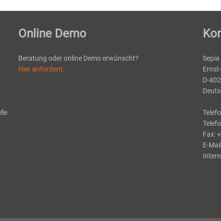
Online Demo
Kon
Beratung oder online Demo erwünscht?
Sepia
Hier anfordern.
Ernst
D-402
Deuts
lle
Telef
Telef
Fax: 
E-Mai
Intern