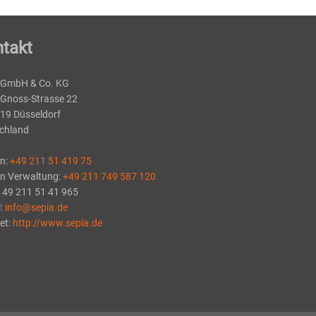
takt
 GmbH & Co. KG
-Gnoss-Strasse 22
19 Düsseldorf
chland
on:
+49 211 51 419 75
on Verwaltung:
+49 211 749 587 120
+ 49 211 51 41 965
l:
info@sepia.de
et:
http://www.sepia.de