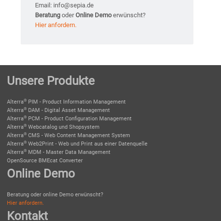
Email: info@sepia.de
Beratung
oder
Online Demo
erwünscht?
Hier anfordern.
Unsere Produkte
®
Alterra
PIM - Product Information Management
®
Alterra
DAM - Digital Asset Management
®
Alterra
PCM - Product Configuration Management
®
Alterra
Webcatalog und Shopsystem
®
Alterra
CMS - Web Content Management System
®
Alterra
Web2Print - Web und Print aus einer Datenquelle
®
Alterra
MDM - Master Data Management
OpenSource BMEcat Converter
Online Demo
Beratung oder online Demo erwünscht?
Hier anfordern.
Kontakt